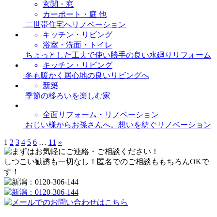
玄関・窓
カーポート・庭 他
二世帯住宅へリノベーション
キッチン・リビング
浴室・洗面・トイレ
ちょっとした工夫で使い勝手の良い水廻りリフォーム
キッチン・リビング
冬も暖かく居心地の良いリビングへ
新築
季節の移ろいを楽しむ家
全面リフォーム・リノベーション
おじい様からお孫さんへ。想いを紡ぐリノベーション
1
2
3
4
5
6
…
11
»
しつこい勧誘も一切なし！匿名でのご相談ももちろんOKで
す！