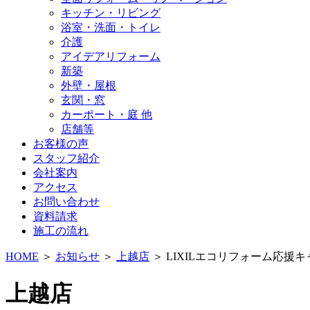
キッチン・リビング
浴室・洗面・トイレ
介護
アイデアリフォーム
新築
外壁・屋根
玄関・窓
カーポート・庭 他
店舗等
お客様の声
スタッフ紹介
会社案内
アクセス
お問い合わせ
資料請求
施工の流れ
HOME
＞
お知らせ
＞
上越店
＞ LIXILエコリフォーム応援
上越店