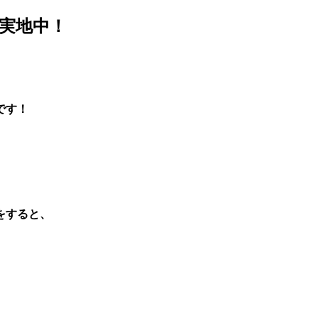
ン実地中！
です！
をすると、